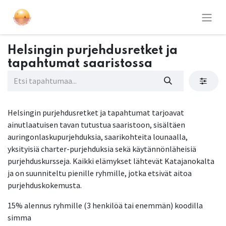
Helsingin purjehdusretket ja
tapahtumat saaristossa
Helsingin purjehdusretket ja tapahtumat tarjoavat
ainutlaatuisen tavan tutustua saaristoon, sisältäen
auringonlaskupurjehduksia, saarikohteita lounaalla,
yksityisiä charter-purjehduksia sekä käytännönläheisiä
purjehduskursseja. Kaikki elämykset lähtevät Katajanokalta
ja on suunniteltu pienille ryhmille, jotka etsivät aitoa
purjehduskokemusta.
15% alennus ryhmille (3 henkilöä tai enemmän) koodilla
simma