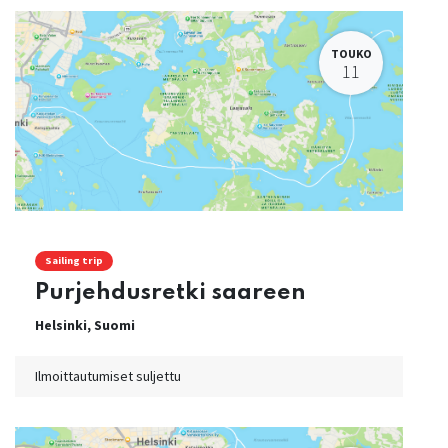
TOUKO
11
Sailing trip
Purjehdusretki saareen
Helsinki
,
Suomi
Ilmoittautumiset suljettu