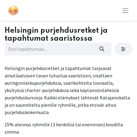
Helsingin purjehdusretket ja
tapahtumat saaristossa
Helsingin purjehdusretket ja tapahtumat tarjoavat
ainutlaatuisen tavan tutustua saaristoon, sisältäen
auringonlaskupurjehduksia, saarikohteita lounaalla,
yksityisiä charter-purjehduksia sekä käytännönläheisiä
purjehduskursseja. Kaikki elämykset lähtevät Katajanokalta
ja on suunniteltu pienille ryhmille, jotka etsivät aitoa
purjehduskokemusta.
15% alennus ryhmille (3 henkilöä tai enemmän) koodilla
simma