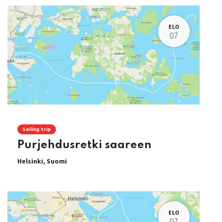
ELO
07
Sailing trip
Purjehdusretki saareen
Helsinki
,
Suomi
ELO
07