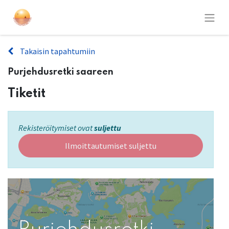
Takaisin tapahtumiin
Purjehdusretki saareen
Tiketit
Rekisteröitymiset ovat
suljettu
Ilmoittautumiset suljettu