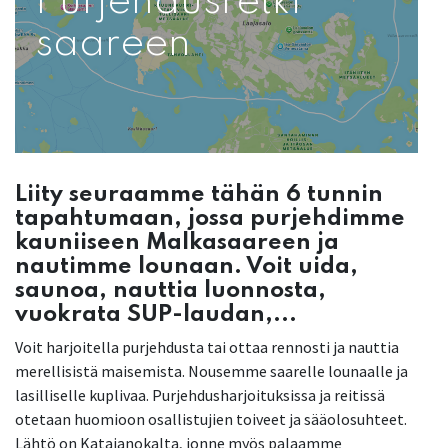
Purjehdusretki
saareen
Liity seuraamme tähän 6 tunnin
tapahtumaan, jossa purjehdimme
kauniiseen Malkasaareen ja
nautimme lounaan. Voit uida,
saunoa, nauttia luonnosta,
vuokrata SUP-laudan,...
Voit harjoitella purjehdusta tai ottaa rennosti ja nauttia
merellisistä maisemista. Nousemme saarelle lounaalle ja
lasilliselle kuplivaa. Purjehdusharjoituksissa ja reitissä
otetaan huomioon osallistujien toiveet ja sääolosuhteet.
Lähtö on Katajanokalta, jonne myös palaamme