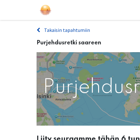
Purjehdukset
Kurssit
Lahjakort
Takaisin tapahtumiin
Purjehdusretki saareen
Purjehdusr
Liity seuraamme tähän 6 tu