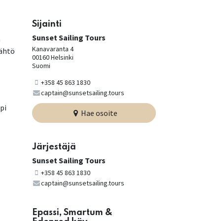
Sijainti
Sunset Sailing Tours
a
Kanavaranta 4
Lähtö
00160 Helsinki
Suomi
+358 45 863 1830
captain@sunsetsailing.tours
pi
Hae osoite
Järjestäjä
Sunset Sailing Tours
+358 45 863 1830
captain@sunsetsailing.tours
Epassi, Smartum &