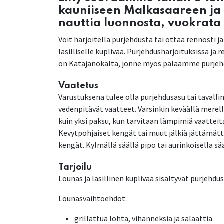
kauniiseen Malkasaareen ja
nauttia luonnosta, vuokrata
Voit harjoitella purjehdusta tai ottaa rennosti 
lasilliselle kuplivaa. Purjehdusharjoituksissa ja
on Katajanokalta, jonne myös palaamme purjeh
Vaatetus
Varustuksena tulee olla purjehdusasu tai tavall
vedenpitävät vaatteet. Varsinkin keväällä mere
kuin yksi paksu, kun tarvitaan lämpimiä vaattei
Kevytpohjaiset kengät tai muut jälkiä jättämät
kengät. Kylmällä säällä pipo tai aurinkoisella sää
Tarjoilu
Lounas ja lasillinen kuplivaa sisältyvät purjehdu
Lounasvaihtoehdot:
grillattua lohta, vihanneksia ja salaattia