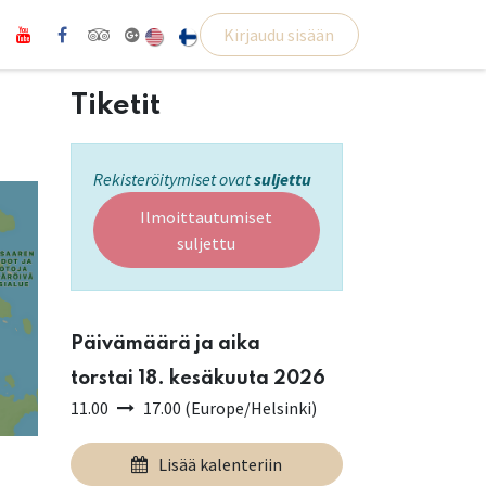
Kirjaudu sisään
Tiketit
Rekisteröitymiset ovat
suljettu
Ilmoittautumiset
suljettu
Päivämäärä ja aika
torstai 18. kesäkuuta 2026
11.00
17.00
(
Europe/Helsinki
)
Lisää kalenteriin