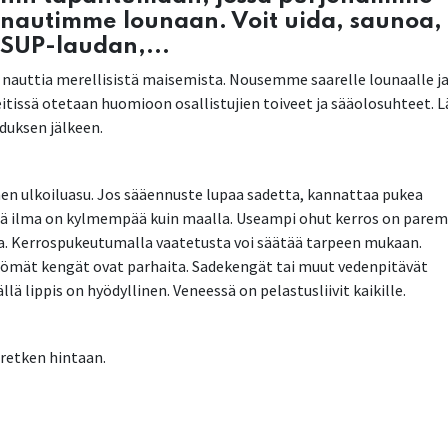
 nautimme lounaan. Voit uida, saunoa,
 SUP-laudan,...
ja nauttia merellisistä maisemista. Nousemme saarelle lounaalle j
 reitissä otetaan huomioon osallistujien toiveet ja sääolosuhteet. 
duksen jälkeen.
inen ulkoiluasu. Jos sääennuste lupaa sadetta, kannattaa pukea
llä ilma on kylmempää kuin maalla. Useampi ohut kerros on parem
ta. Kerrospukeutumalla vaatetusta voi säätää tarpeen mukaan.
tömät kengät ovat parhaita. Sadekengät tai muut vedenpitävät
llä lippis on hyödyllinen. Veneessä on pelastusliivit kaikille.
sretken hintaan.