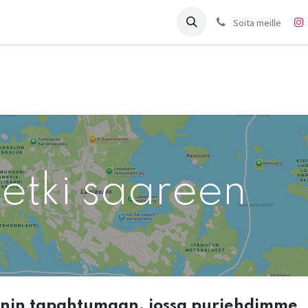
it
Charter
Meistä
Blogi
Forum
Ota yhteyttä
Soita meille
etki saareen
nnin tapahtumaan, jossa purjehdimme