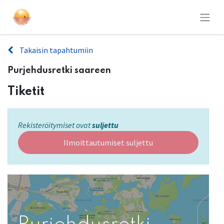
Takaisin tapahtumiin
Purjehdusretki saareen
Tiketit
Rekisteröitymiset ovat
suljettu
Ilmoittautumiset suljettu