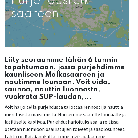
Purjehdusretki
saareen
Liity seuraamme tähän 6 tunnin
tapahtumaan, jossa purjehdimme
kauniiseen Malkasaareen ja
nautimme lounaan. Voit uida,
saunoa, nauttia luonnosta,
vuokrata SUP-laudan,...
Voit harjoitella purjehdusta tai ottaa rennosti ja nauttia
merellisistä maisemista. Nousemme saarelle lounaalle ja
lasilliselle kuplivaa. Purjehdusharjoituksissa ja reitissä
otetaan huomioon osallistujien toiveet ja sääolosuhteet.
Lähtö on Katajanokalta, jonne myös palaamme