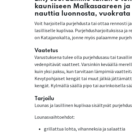
kauniiseen Malkasaareen ja
nauttia luonnosta, vuokrata
Voit harjoitella purjehdusta tai ottaa rennosti 
lasilliselle kuplivaa. Purjehdusharjoituksissa ja
on Katajanokalta, jonne myös palaamme purjeh
Vaatetus
Varustuksena tulee olla purjehdusasu tai tavall
vedenpitävät vaatteet. Varsinkin keväällä mere
kuin yksi paksu, kun tarvitaan lämpimiä vaattei
Kevytpohjaiset kengät tai muut jälkiä jättämät
kengät. Kylmällä säällä pipo tai aurinkoisella sää
Tarjoilu
Lounas ja lasillinen kuplivaa sisältyvät purjehdu
Lounasvaihtoehdot:
grillattua lohta, vihanneksia ja salaattia