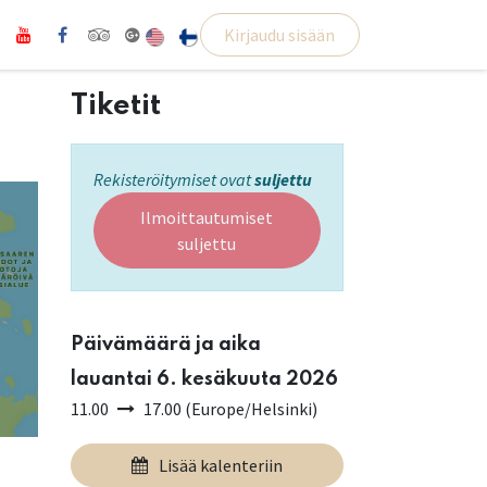
Kirjaudu sisään
Tiketit
Rekisteröitymiset ovat
suljettu
Ilmoittautumiset
suljettu
Päivämäärä ja aika
lauantai 6. kesäkuuta 2026
11.00
17.00
(
Europe/Helsinki
)
Lisää kalenteriin