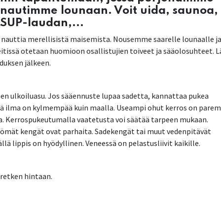
 nautimme lounaan. Voit uida, saunoa,
 SUP-laudan,...
ja nauttia merellisistä maisemista. Nousemme saarelle lounaalle j
 reitissä otetaan huomioon osallistujien toiveet ja sääolosuhteet. 
duksen jälkeen.
inen ulkoiluasu. Jos sääennuste lupaa sadetta, kannattaa pukea
llä ilma on kylmempää kuin maalla. Useampi ohut kerros on parem
ta. Kerrospukeutumalla vaatetusta voi säätää tarpeen mukaan.
tömät kengät ovat parhaita. Sadekengät tai muut vedenpitävät
llä lippis on hyödyllinen. Veneessä on pelastusliivit kaikille.
sretken hintaan.