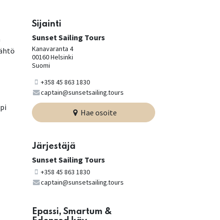
Sijainti
Sunset Sailing Tours
a
Kanavaranta 4
Lähtö
00160 Helsinki
Suomi
+358 45 863 1830
captain@sunsetsailing.tours
pi
Hae osoite
Järjestäjä
Sunset Sailing Tours
+358 45 863 1830
captain@sunsetsailing.tours
Epassi, Smartum &