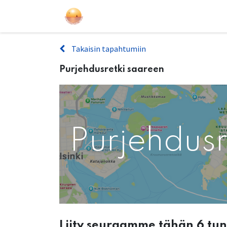
Purjehdukset
Kurssit
Lahjakort
Takaisin tapahtumiin
Purjehdusretki saareen
Purjehdusr
Liity seuraamme tähän 6 tu