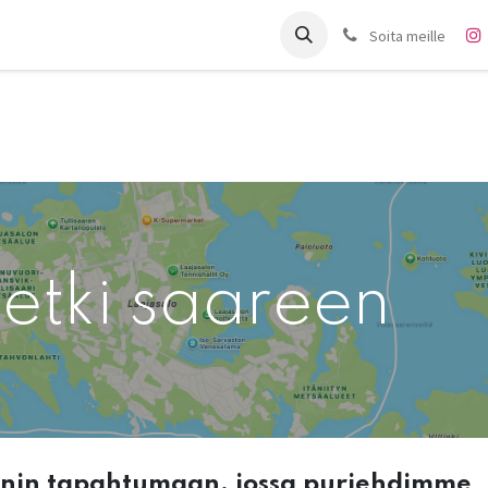
it
Charter
Meistä
Blogi
Forum
Ota yhteyttä
Soita meille
etki saareen
nnin tapahtumaan, jossa purjehdimme