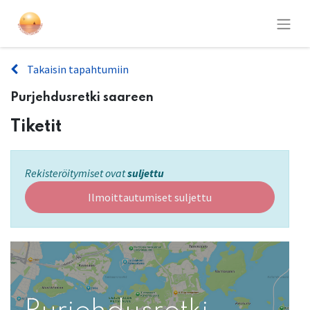
Takaisin tapahtumiin
Purjehdusretki saareen
Tiketit
Rekisteröitymiset ovat
suljettu
Ilmoittautumiset suljettu