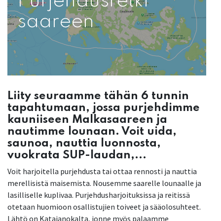
Purjehdusretki
saareen
Liity seuraamme tähän 6 tunnin
tapahtumaan, jossa purjehdimme
kauniiseen Malkasaareen ja
nautimme lounaan. Voit uida,
saunoa, nauttia luonnosta,
vuokrata SUP-laudan,...
Voit harjoitella purjehdusta tai ottaa rennosti ja nauttia
merellisistä maisemista. Nousemme saarelle lounaalle ja
lasilliselle kuplivaa. Purjehdusharjoituksissa ja reitissä
otetaan huomioon osallistujien toiveet ja sääolosuhteet.
Lähtö on Katajanokalta, jonne myös palaamme