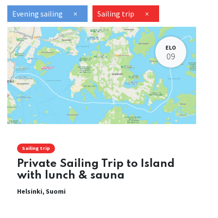
Evening sailing
×
Sailing trip
×
ELO
09
Sailing trip
Private Sailing Trip to Island
with lunch & sauna
Helsinki
,
Suomi