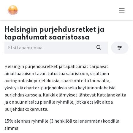
Helsingin purjehdusretket ja
tapahtumat saaristossa
Helsingin purjehdusretket ja tapahtumat tarjoavat
ainutlaatuisen tavan tutustua saaristoon, sisältäen
auringonlaskupurjehduksia, saarikohteita lounaalla,
yksityisiä charter-purjehduksia sekä käytännönläheisiä
purjehduskursseja. Kaikki elämykset lähtevät Katajanokalta
ja on suunniteltu pienille ryhmille, jotka etsivät aitoa
purjehduskokemusta.
15% alennus ryhmille (3 henkilöä tai enemmän) koodilla
simma