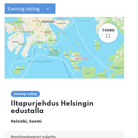
Evening sailing
×
TOUKO
11
Evening sailing
Iltapurjehdus Helsingin
edustalla
Helsinki
,
Suomi
Ilmoittautumiset suljettu