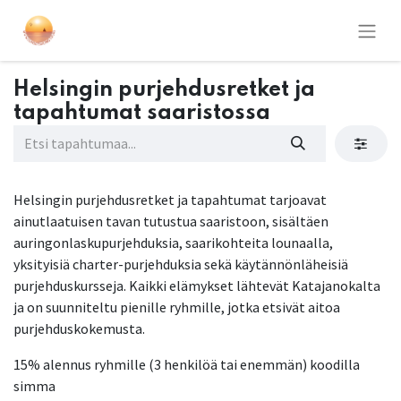
Helsingin purjehdusretket ja
tapahtumat saaristossa
Helsingin purjehdusretket ja tapahtumat tarjoavat
ainutlaatuisen tavan tutustua saaristoon, sisältäen
auringonlaskupurjehduksia, saarikohteita lounaalla,
yksityisiä charter-purjehduksia sekä käytännönläheisiä
purjehduskursseja. Kaikki elämykset lähtevät Katajanokalta
ja on suunniteltu pienille ryhmille, jotka etsivät aitoa
purjehduskokemusta.
15% alennus ryhmille (3 henkilöä tai enemmän) koodilla
simma