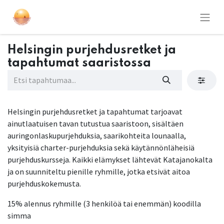
Helsingin purjehdusretket ja
tapahtumat saaristossa
Helsingin purjehdusretket ja tapahtumat tarjoavat
ainutlaatuisen tavan tutustua saaristoon, sisältäen
auringonlaskupurjehduksia, saarikohteita lounaalla,
yksityisiä charter-purjehduksia sekä käytännönläheisiä
purjehduskursseja. Kaikki elämykset lähtevät Katajanokalta
ja on suunniteltu pienille ryhmille, jotka etsivät aitoa
purjehduskokemusta.
15% alennus ryhmille (3 henkilöä tai enemmän) koodilla
simma