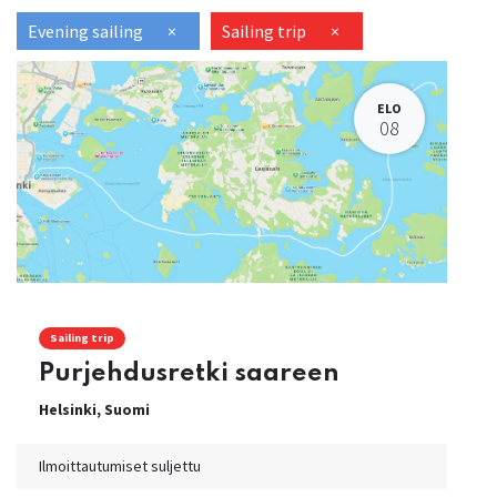
Evening sailing
×
Sailing trip
×
ELO
08
Sailing trip
Purjehdusretki saareen
Helsinki
,
Suomi
Ilmoittautumiset suljettu