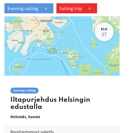
Evening sailing
×
Sailing trip
×
ELO
07
Evening sailing
Iltapurjehdus Helsingin
edustalla
Helsinki
,
Suomi
Ilmoittautumiset suljettu