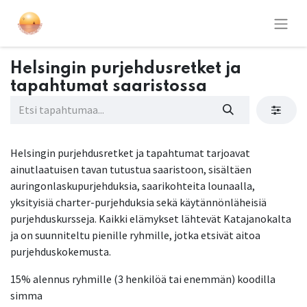
Helsingin purjehdusretket ja
tapahtumat saaristossa
Helsingin purjehdusretket ja tapahtumat tarjoavat
ainutlaatuisen tavan tutustua saaristoon, sisältäen
auringonlaskupurjehduksia, saarikohteita lounaalla,
yksityisiä charter-purjehduksia sekä käytännönläheisiä
purjehduskursseja. Kaikki elämykset lähtevät Katajanokalta
ja on suunniteltu pienille ryhmille, jotka etsivät aitoa
purjehduskokemusta.
15% alennus ryhmille (3 henkilöä tai enemmän) koodilla
simma